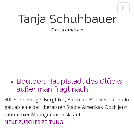
Tanja Schuhbauer
Freie Journalistin
M
S
k
a
i
i
p
n
t
m
o
e
Boulder: Hauptstadt des Glücks –
c
n
o
außer man fragt nach
n
u
300 Sonnentage, Bergblick, Biosteak: Boulder Colorado
t
e
galt als eine der liberalsten Städte Amerikas. Doch jetzt
n
fahren hier Manager im Tesla auf.
t
NEUE ZÜRCHER ZEITUNG